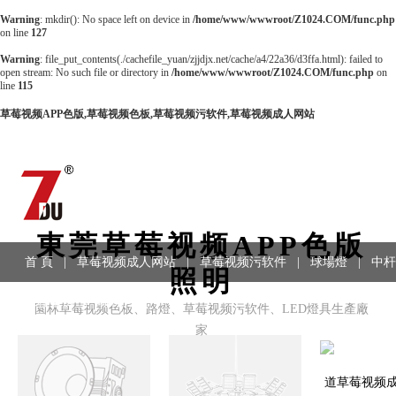
Warning
: mkdir(): No space left on device in
/home/www/wwwroot/Z1024.COM/func.php
on line
127
Warning
: file_put_contents(./cachefile_yuan/zjjdjx.net/cache/a4/22a36/d3ffa.html): failed to
open stream: No such file or directory in
/home/www/wwwroot/Z1024.COM/func.php
on
line
115
草莓视频APP色版,草莓视频色板,草莓视频污软件,草莓视频成人网站
東莞草莓视频APP色版
首 頁
|
草莓视频成人网站
|
草莓视频污软件
|
球場燈
|
中杆
照明
工程案例
|
聯係方式
園林草莓视频色板、路燈、草莓视频污软件、LED燈具生產廠
家
道草莓视频