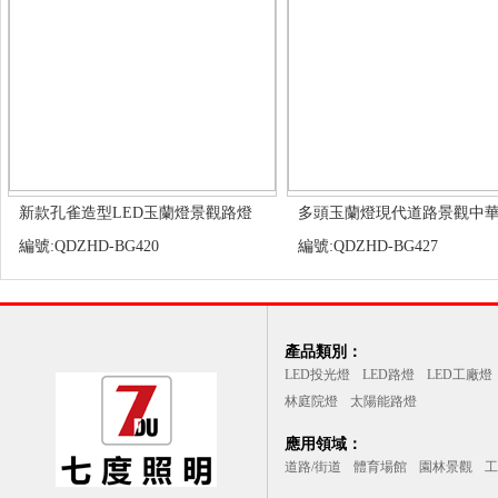
新款孔雀造型LED玉蘭燈景觀路燈
多頭玉蘭燈現代道路景觀中
編號:QDZHD-BG420
編號:QDZHD-BG427
產品類別：
LED投光燈
LED路燈
LED工廠燈
林庭院燈
太陽能路燈
應用領域：
道路/街道
體育場館
園林景觀
工