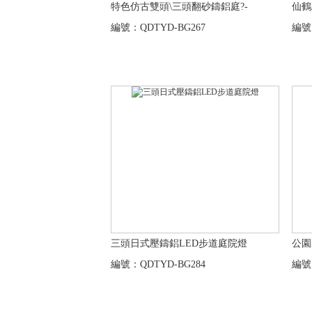
特色仿古雙頭\三頭翻砂鑄鋁庭?-
仙鶴
編號：QDTYD-BG267
編號：
三頭日式壓鑄鋁LED步道庭院燈
公園
編號：QDTYD-BG284
編號