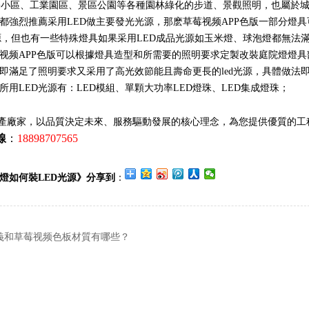
小區、工業園區、景區公園等各種園林綠化的步道、景觀照明，也屬於
都強烈推薦采用LED做主要發光光源，那麽草莓视频APP色版一部分燈具
源，但也有一些特殊燈具如果采用LED成品光源如玉米燈、球泡燈都無法
视频APP色版可以根據燈具造型和所需要的照明要求定製改裝庭院燈燈具
即滿足了照明要求又采用了高光效節能且壽命更長的led光源，具體做法
用LED光源有：LED模組、單顆大功率LED燈珠、LED集成燈珠；
燈生產廠家，以品質決定未來、服務驅動發展的核心理念，為您提供優質的工
線
：
18898707565
燈如何裝LED光源》分享到
：
義和草莓视频色板材質有哪些？