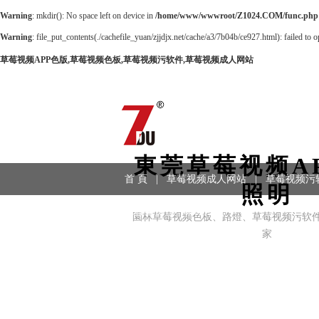
Warning
: mkdir(): No space left on device in
/home/www/wwwroot/Z1024.COM/func.php
Warning
: file_put_contents(./cachefile_yuan/zjjdjx.net/cache/a3/7b04b/ce927.html): failed to 
草莓视频APP色版,草莓视频色板,草莓视频污软件,草莓视频成人网站
東莞草莓视频A
首 頁
|
草莓视频成人网站
|
草莓视频污
照明
工程案例
|
聯係方式
園林草莓视频色板、路燈、草莓视频污软件
家