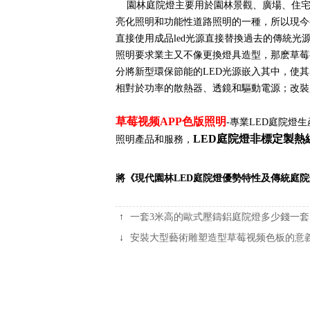
園林庭院燈主要用於園林景觀、廣場、住宅
亮化照明和功能性道路照明的一種，所以現今
直接使用成品led光源直接替換過去的傳統光
照明要求業主又不像更換燈具造型，那麽草莓
分將新型環保節能的LED光源嵌入其中，使其
相對於功率的散熱器、透鏡和驅動電源；改裝所
草莓视频APP色版照明
-專業LED庭院
LED庭院燈非標定製熱
照明產品和服務，
將《現代園林LED庭院燈優勢特性及傳統庭院
↑
一套3米高的歐式壓鑄鋁庭院燈多少錢一套
↓
安裝大型藝術雕塑造型草莓视频色板的意