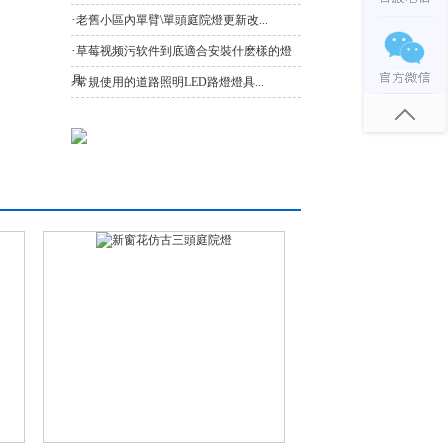
·
老舊小區內單臂\單頭庭院燈更新改...
·
草莓视频污软件到底適合安裝什麽樣的燈
具
·
常規使用的道路照明LED路燈燈具...