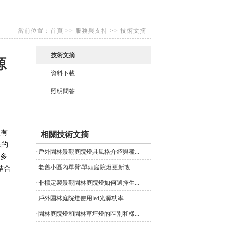
當前位置：
首頁
>>
服務與支持
>>
技術文摘
技術文摘
源
資料下載
照明問答
僅有
相關技術文摘
線的
·
戶外園林景觀庭院燈具風格介紹與種...
太多
·
老舊小區內單臂\單頭庭院燈更新改...
結合
·
非標定製景觀園林庭院燈如何選擇生...
·
戶外園林庭院燈使用led光源功率...
·
園林庭院燈和園林草坪燈的區別和樣...