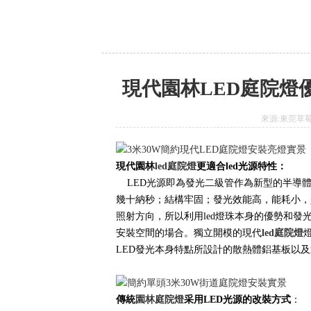
現代園林LED庭院燈
來源:東莞草莓视
現代園林
led
庭院燈
更適合led光源特性：
LED光源即為發光二級管作為新型的半導體
幾十納秒；結構牢固；發光效能高，能耗小，
照射方向，所以利用led燈珠本身的優勢和發
安裝空間的場合。獨立開模的現代
led庭院燈
LED發光本身特點所設計的散熱體鋁基板以
傳統
園林庭院燈
采用LED光源的改裝方式
：