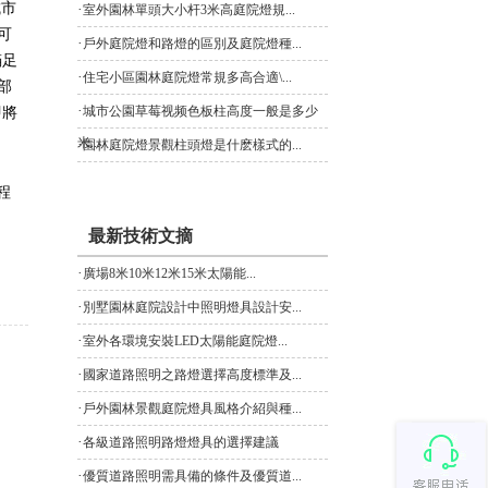
城市
·
室外園林單頭大小杆3米高庭院燈規...
可
·
戶外庭院燈和路燈的區別及庭院燈種...
滿足
·
住宅小區園林庭院燈常規多高合適\...
部
·
城市公園草莓视频色板柱高度一般是多少
即將
米...
·
園林庭院燈景觀柱頭燈是什麽樣式的...
程
最新技術文摘
·
廣場8米10米12米15米太陽能...
·
別墅園林庭院設計中照明燈具設計安...
·
室外各環境安裝LED太陽能庭院燈...
·
國家道路照明之路燈選擇高度標準及...
·
戶外園林景觀庭院燈具風格介紹與種...
·
各級道路照明路燈燈具的選擇建議
·
優質道路照明需具備的條件及優質道...