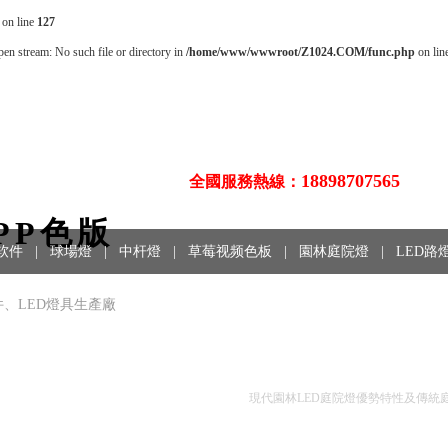
on line
127
open stream: No such file or directory in
/home/www/wwwroot/Z1024.COM/func.php
on lin
18898707565
全國服務熱線：
PP色版
软件
|
球場燈
|
中杆燈
|
草莓视频色板
|
園林庭院燈
|
LED路
、LED燈具生產廠
技術文摘
現代園林LED庭院燈優勢特性及傳統