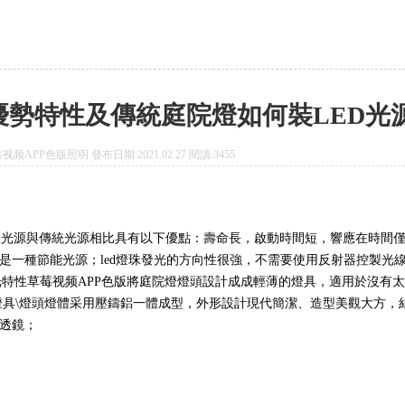
優勢特性及傳統庭院燈如何裝LED光
频APP色版照明 發布日期:2021.02.27 閱讀:3455
光源與傳統光源相比具有以下優點：壽命長，啟動時間短，響應在時間
是一種節能光源；led燈珠發光的方向性很強，不需要使用反射器控製光
光特性草莓视频APP色版將庭院燈燈頭設計成成輕薄的燈具，適用於沒有
燈具\燈頭燈體采用壓鑄鋁一體成型，外形設計現代簡潔、造型美觀大方，
及透鏡；