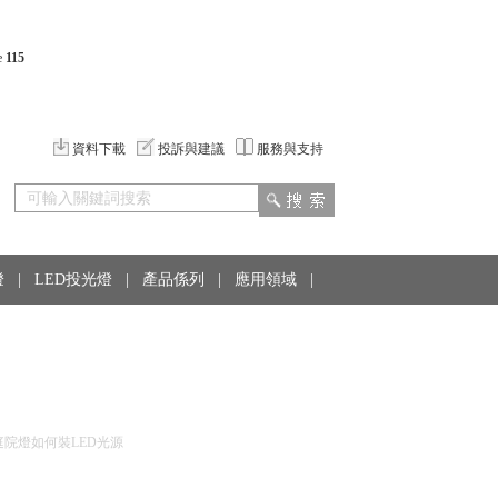
e
115
資料下載
投訴與建議
服務與支持
燈
|
LED投光燈
|
產品係列
|
應用領域
|
庭院燈如何裝LED光源