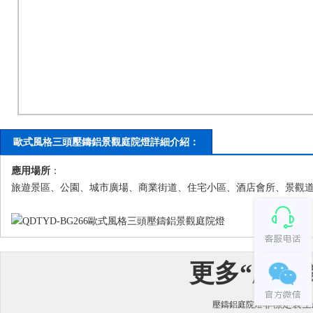
歐式風格三頭壓鑄鋁景觀庭院燈詳細介紹：
應用場所
：
旅遊景區、公園、城市廣場、商業街道、住宅小區、酒店會所、景觀
更多“
壓鑄
非標定製生
壓鑄鋁庭院燈