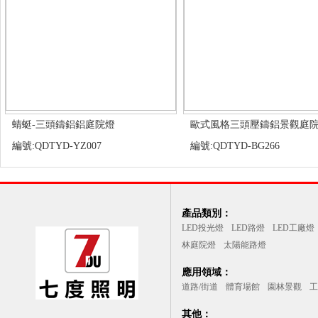
蜻蜓-三頭鑄鋁鋁庭院燈
歐式風格三頭壓鑄鋁景觀庭
編號:QDTYD-YZ007
編號:QDTYD-BG266
產品類別：
LED投光燈
LED路燈
LED工廠燈
林庭院燈
太陽能路燈
應用領域：
道路/街道
體育場館
園林景觀
工
其他：