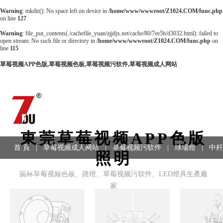
Warning
: mkdir(): No space left on device in
/home/www/wwwroot/Z1024.COM/func.php
on line
127
Warning
: file_put_contents(./cachefile_yuan/zjjdjx.net/cache/80/7ee5b/d3032.html): failed to
open stream: No such file or directory in
/home/www/wwwroot/Z1024.COM/func.php
on
line
115
草莓视频APP色版,草莓视频色板,草莓视频污软件,草莓视频成人网站
東莞草莓视频APP色版
首 頁
|
草莓视频成人网站
|
草莓视频污软件
|
球場燈
|
中杆
照明
工程案例
|
聯係方式
園林草莓视频色板、路燈、草莓视频污软件、LED燈具生產廠
家